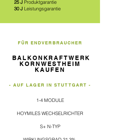
25 J
Produktgarantie
30 J
Leistungsgarantie
FÜR ENDVERBRAUCHER
BALKONKRAFTWERK
KORNWESTHEIM
KAUFEN
- AUF LAGER IN STUTTGART -
1-4 MODULE
HOYMILES WECHSELRICHTER
S+ N-TYP
WIRKUNGSGRAD 21,3%