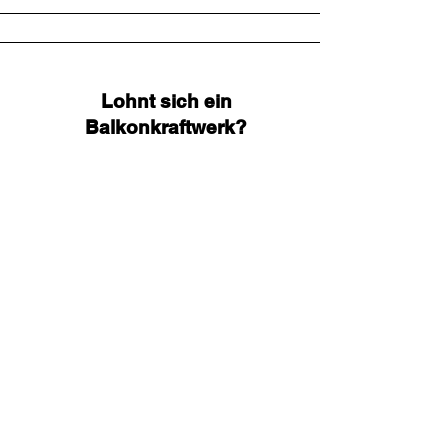
Lohnt sich ein
Balkonkraftwerk?
Verglichen mit einer größeren
Photovoltaikanlage auf dem Dach, deren
Installation mehrere Solarpaneele erfordert,
sind die Kosten für ein Balkonkraftwerk
vergleichsweise niedrig. Eine Investition von
rund 500-700 Euro (für eine 600W-800W
Anlage) ermöglicht die Nutzung. Bei
optimaler Ausrichtung der Anlage können
Sie eine vollständige Amortisation Ihrer
Investition bereits nach etwa fünf bis acht
Jahren erwarten.